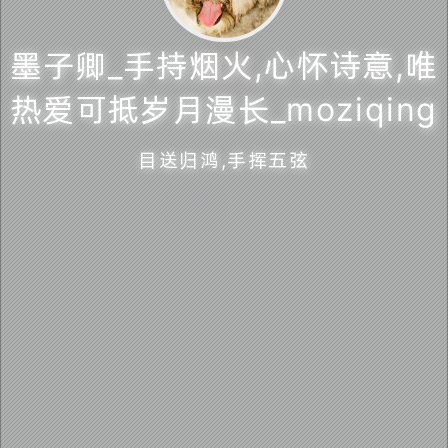
墨子卿_手持烟火,心怀诗意,唯
热爱可抵岁月漫长_moziqing
墨子卿_手持烟火,心怀诗意,唯热爱可抵岁月漫长
_moziqing
目送归鸿,手挥五弦
目送归鸿,手挥五弦
萌ICP备20220412号
蜀ICP备2022007529号-1
💻️ 无根生 5月6日 在线
🕛
本站已运行 4 年 127 天 18 小时 48 分
墨子卿_手持烟火,心怀诗意,唯热爱可抵岁月漫长_moziqing. ©
2022 ~ 2026.