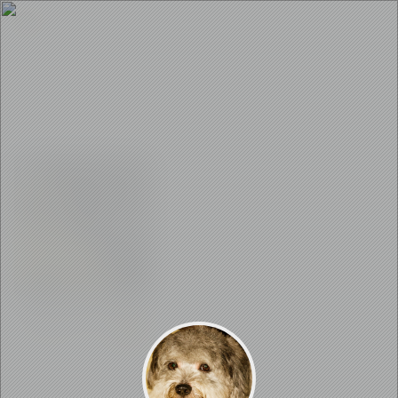
门阀
文章数量：1
0
1
0
1266
【阅读】门阀|关于琅琊王氏
已全部加载