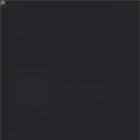
宋宁宗
文章数量：2
0
0
0
2196
【书籍】历史的走势一旦滑入了
歧路，往往会一路滑下去！【南
宋行暮】-完结
0
0
0
2881