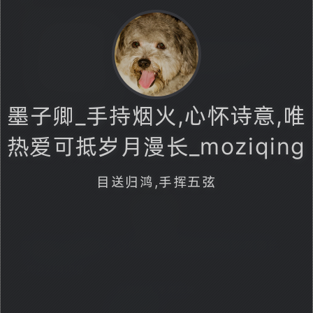
【书籍】君主世袭专制政体的无
解困局-《南宋行暮》记一
墨子卿_手持烟火,心怀诗意,唯
热爱可抵岁月漫长_moziqing
已全部加载
目送归鸿,手挥五弦
墨子卿_手持烟火,心怀诗意,唯热爱可抵岁月漫长
_moziqing
目送归鸿,手挥五弦