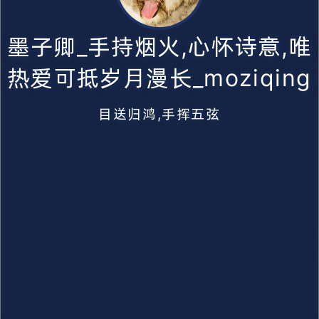
墨子卿_手持烟火,心怀诗意,唯
墨子卿_手持烟火,心怀诗意,唯热爱可抵岁月漫长
热爱可抵岁月漫长_moziqing
_moziqing
目送归鸿,手挥五弦
目送归鸿,手挥五弦
萌ICP备20220412号
蜀ICP备2022007529号-1
💻️ 无根生 5月6日 在线
🕛
本站已运行 4 年 130 天 7 小时 37 分
墨子卿_手持烟火,心怀诗意,唯热爱可抵岁月漫长_moziqing. ©
2022 ~ 2026.