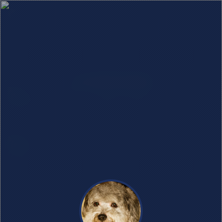
CT125
文章数量：2
0
0
0
1570
【旅行】广西的周末摩旅结束
啦！
3年前
0
1
0
2788
【摩托】Honda CT125 改装方
案研究收集
3年前
已全部加载