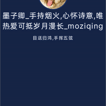
墨子卿_手持烟火,心怀诗意,唯
墨子卿_手持烟火,心怀诗意,唯热爱可抵岁月漫长
热爱可抵岁月漫长_moziqing
_moziqing
目送归鸿,手挥五弦
目送归鸿,手挥五弦
萌ICP备20220412号
蜀ICP备2022007529号-1
💻️ 无根生 5月6日 在线
🕛
本站已运行 4 年 128 天 8 小时 14 分
墨子卿_手持烟火,心怀诗意,唯热爱可抵岁月漫长_moziqing. ©
2022 ~ 2026.