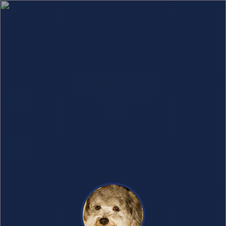
感悟
文章数量：2
0
0
0
2759
【生活】向死而生，逆推解锁新
的生命姿态
3年前
0
0
0
2615
【生活】【感】四十没得选而不
惑！！
3年前
已全部加载