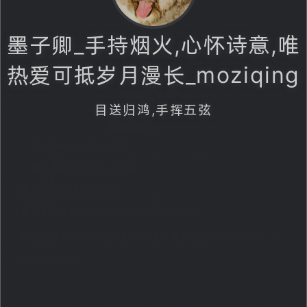
墨子卿_手持烟火,心怀诗意,唯
墨子卿_手持烟火,心怀诗意,唯热爱可抵岁月漫长
热爱可抵岁月漫长_moziqing
_moziqing
目送归鸿,手挥五弦
目送归鸿,手挥五弦
萌ICP备20220412号
蜀ICP备2022007529号-1
💻️ 无根生 5月6日 在线
🕛
本站已运行 4 年 128 天 18 小时 37 分
墨子卿_手持烟火,心怀诗意,唯热爱可抵岁月漫长_moziqing. ©
2022 ~ 2026.