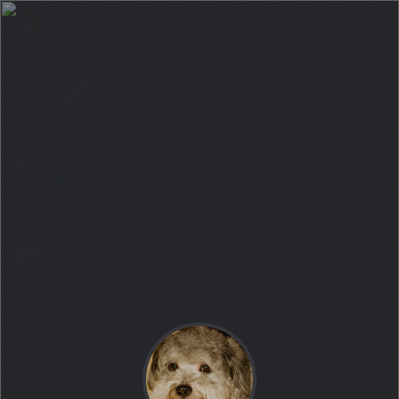
刺桐城
文章数量：2
1
1
1
3251
【旅行】[十一计划]City Walk-
泉州
3年前
0
0
0
2299
【读书】风水传说的真相-《刺桐
城》
已全部加载