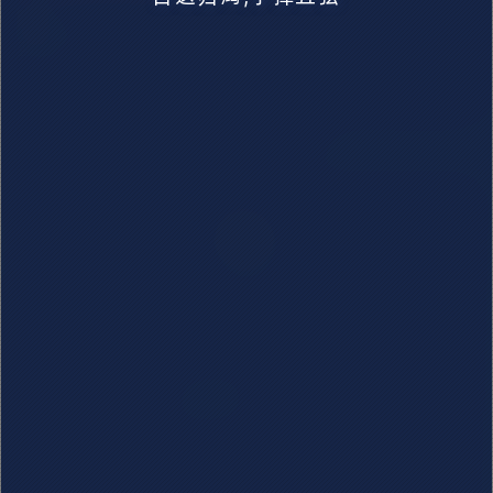
0
0
1
4685
【书籍】[洛阳伽蓝记]-南朝四百
八十寺，多少楼台烟雨中！
已全部加载
墨子卿_手持烟火,心怀诗意,唯热爱可抵岁月漫长
_moziqing
目送归鸿,手挥五弦
萌ICP备20220412号
蜀ICP备2022007529号-1