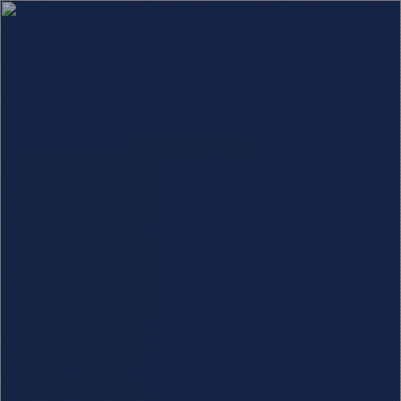
洛阳伽蓝记
文章数量：4
0
0
0
1275
【阅读】洛阳城南-《洛阳伽蓝
记》
0
0
0
1159