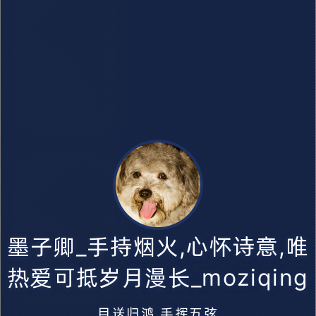
【阅读】洛阳东门-《洛阳伽蓝
记》
0
0
1
1315
【读书】内城篇-眼看他起高楼，
墨子卿_手持烟火,心怀诗意,唯
眼看他宴宾客，眼看他楼塌了！
二刷《洛阳伽蓝记》
热爱可抵岁月漫长_moziqing
目送归鸿,手挥五弦