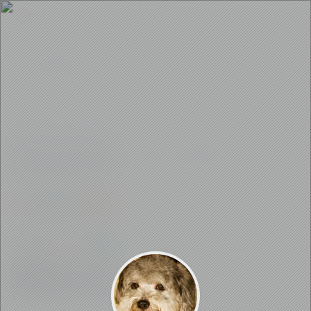
区块链
文章数量：2
0
0
0
18720
[区块链]-区块链游戏-元宇宙系
列研究-区块链游戏
4年前
2
0
0
26672
【区块链】NFT作品製作教学》5
分钟上传自己的NFT作品！(內含
Max交易所、MetaMask钱包、
4年前
OpenSea平台教学)