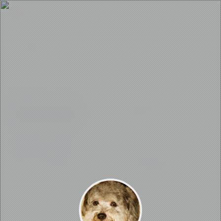
笔记
文章数量：2
0
0
0
4168
【书籍】[东京梦华録]-多少梨园
声在，总不堪华发！
4年前
0
0
1
4686
【书籍】[洛阳伽蓝记]-南朝四百
八十寺，多少楼台烟雨中！
已全部加载