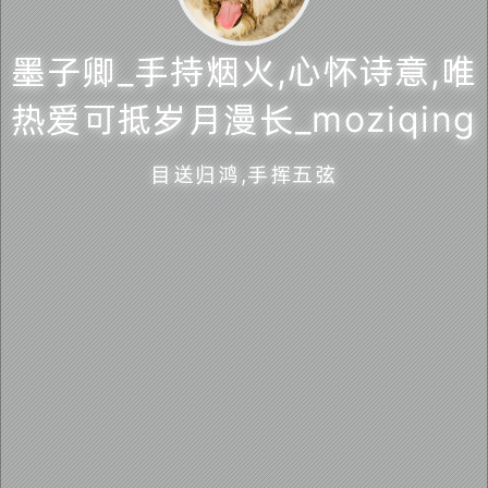
墨子卿_手持烟火,心怀诗意,唯
墨子卿_手持烟火,心怀诗意,唯热爱可抵岁月漫长
热爱可抵岁月漫长_moziqing
_moziqing
目送归鸿,手挥五弦
目送归鸿,手挥五弦
萌ICP备20220412号
蜀ICP备2022007529号-1
💻️ 无根生 5月6日 在线
🕛
本站已运行 4 年 131 天 2 小时 14 分
墨子卿_手持烟火,心怀诗意,唯热爱可抵岁月漫长_moziqing. ©
2022 ~ 2026.