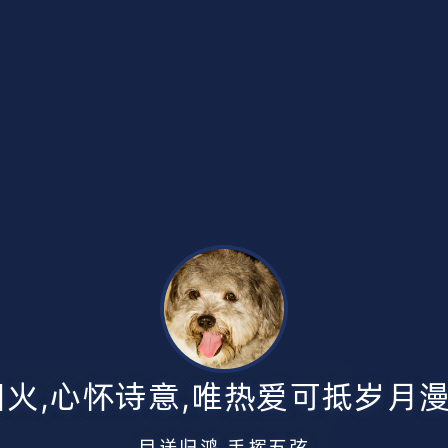
已全部加载
火,心怀诗意,唯热爱可抵岁月漫长_
目送归鸿,手挥五弦